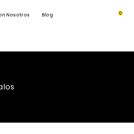
0
on Nosotros
Blog
alos