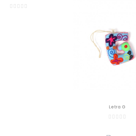
Precio
129,00 MXN
Letra G