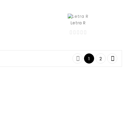
Precio
Prec
129,00 MXN
129,00 MXN
Letra R
Precio
Prec
129,00 MXN
129,00 MXN


1
2