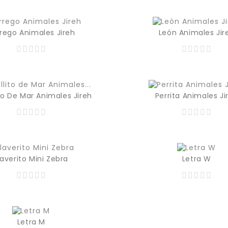
Precio
rego Animales Jireh
León Animales Jir
365,00 MXN
Precio
to De Mar Animales Jireh
Perrita Animales Ji
365,00 MXN
Precio
laverito Mini Zebra
Letra W
Precio
95,00 MXN
Letra M