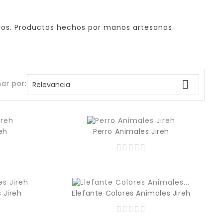
vos. Productos hechos por manos artesanas.

ar por:
Relevancia
eh
Perro Animales Jireh
365,00 MXN
345,00 MXN
Precio
Prec
 Jireh
Elefante Colores Animales Jireh
365,00 MXN
365,00 MXN