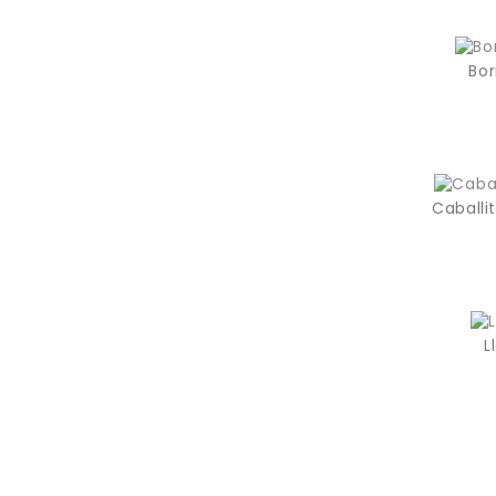
Bor
Caballi
L