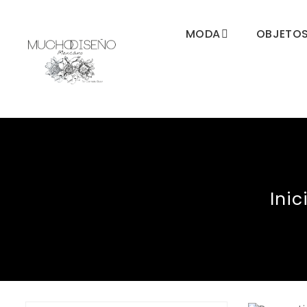
MODA
OBJETO
Inic