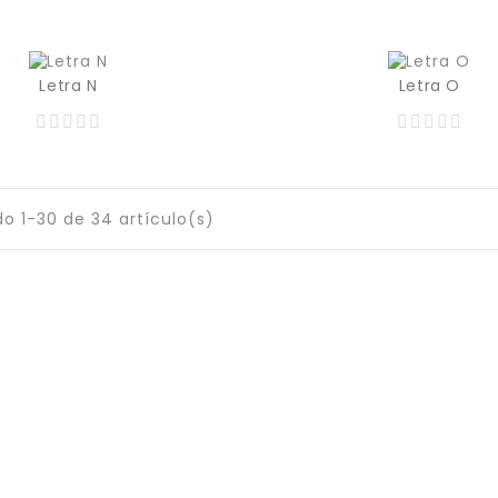
Letra N
Letra O
Precio
129,00 MXN
o 1-30 de 34 artículo(s)
Suscríbete Al Newsletter