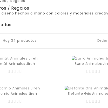
vos / Regalos
 diseño hechos a mano con colores y materiales creati
orias
Hay 34 productos.
Orden
mút Animales Jireh
Burro Animales Jir
365,00 MXN
Precio
cornio Animales Jireh
Elefante Gris Animales
365,00 MXN