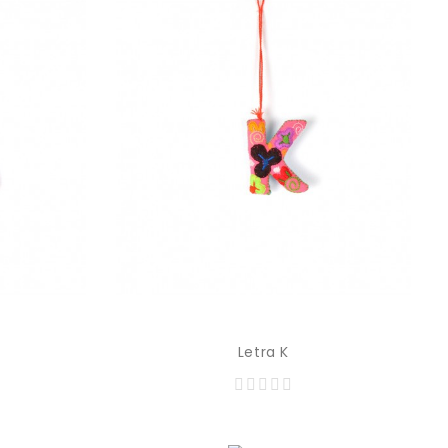
Letra K
Precio
Prec
129,00 MXN
129,00 MXN