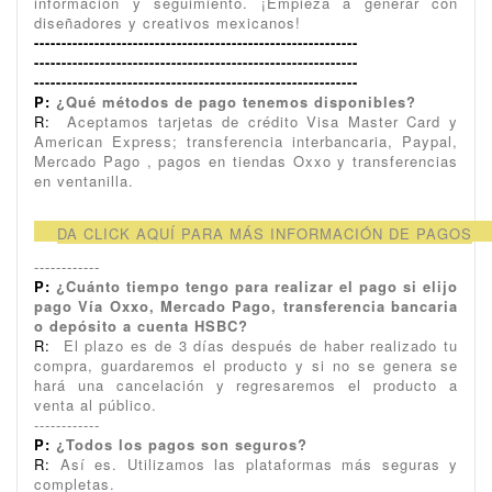
información y seguimiento. ¡Empieza a generar con
diseñadores y creativos mexicanos!
-----------------------------------------------------------
-----------------------------------------------------------
-----------------------------------------------------------
P:
¿Qué métodos de pago tenemos disponibles?
R:
Aceptamos tarjetas de crédito Visa Master Card y
American Express; transferencia interbancaria, Paypal,
Mercado Pago , pagos en tiendas Oxxo y transferencias
en ventanilla.
DA CLICK AQUÍ PARA MÁS INFORMACIÓN DE PAGOS
------------
P:
¿Cuánto tiempo tengo para realizar el pago si elijo
pago Vía Oxxo, Mercado Pago, transferencia bancaria
o depósito a cuenta HSBC?
R:
El plazo es de 3 días después de haber realizado tu
compra, guardaremos el producto y si no se genera se
hará una cancelación y regresaremos el producto a
venta al público.
------------
P:
¿Todos los pagos son seguros?
R:
Así es. Utilizamos las plataformas más seguras y
completas.