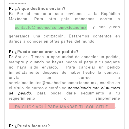
------------
P:
¿A que destinos envían?
R:
Por el momento solo enviamos a la República
Mexicana. Para otro país mándanos correo a
y con gusto
contacto@muchodisenomexicano.mx
generamos una cotización. Estaremos contentos en
darnos a conocer en otras partes del mundo.
------------
P:
¿Puedo cancelaran un pedido?
R:
Así es. Tienes la oportunidad de cancelar un pedido,
siempre y cuando no hayas hecho el pago y tu paquete
no haya sido enviado. Para cancelar un pedido
inmediatamente después de haber hecho la compra,
envía un correo a
servicioaclientes@muchodisenomexicano.mx, escribe en
el título de correo electrónico
cancelación con el número
de pedido
, para poder darle seguimiento a tu
requerimiento o simplemente
.
DA CLICK AQUÍ PARA MANDAR TU SOLICITUD
------------
P:
¿Puedo facturar?