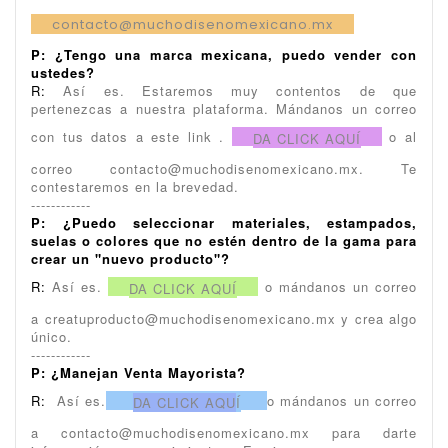
contacto@muchodisenomexicano.mx
P:
¿Tengo una marca mexicana, puedo vender con
ustedes?
R:
Así es. Estaremos muy contentos de que
pertenezcas a nuestra plataforma. Mándanos un correo
con tus datos a este link .
o al
DA CLICK AQUÍ
correo contacto@muchodisenomexicano.mx. Te
contestaremos en la brevedad.
------------
P:
¿Puedo seleccionar materiales, estampados,
suelas o colores que no estén dentro de la gama para
crear un "nuevo producto"?
R:
Así es.
o mándanos un correo
DA CLICK AQUÍ
a creatuproducto@muchodisenomexicano.mx y crea algo
único.
------------
P:
¿Manejan Venta Mayorista?
R:
Así es.
o mándanos un correo
DA CLICK AQU
Í
a contacto@muchodisenomexicano.mx para darte