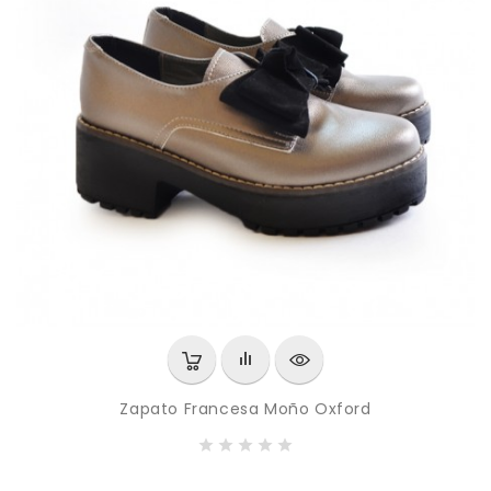
Zapato Francesa Moño Oxford
P
753,00 MXN