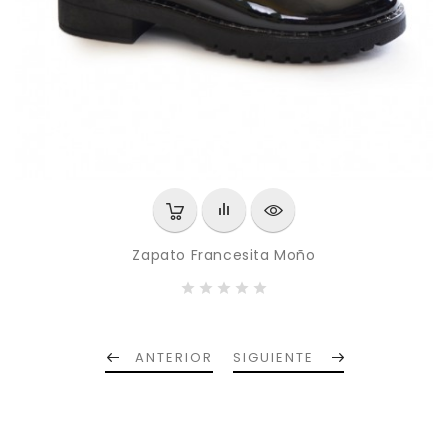
Zapato Francesita Moño
P
695,00 MXN
ANTERIOR
SIGUIENTE