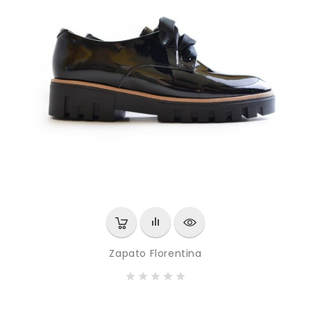
Zapato Florentina
P
695,00 MXN