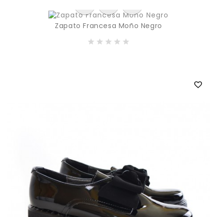
Zapato Francesa Moño Negro
P
695,00 MXN