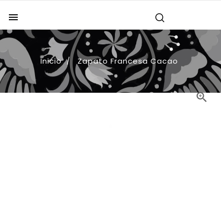

Inicio
Zapato Francesa Cacao
